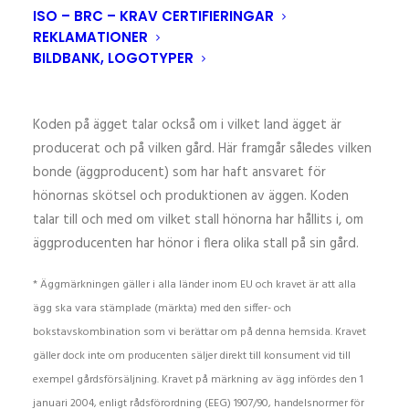
ISO – BRC – KRAV CERTIFIERINGAR
Siffer- och bokstavsraden (koden) på ägget berättar
REKLAMATIONER
BILDBANK, LOGOTYPER
alltså om hönorna får gå ute och vilken typ av inredning
som stallet har.
Koden på ägget talar också om i vilket land ägget är
producerat och på vilken gård. Här framgår således vilken
bonde (äggproducent) som har haft ansvaret för
hönornas skötsel och produktionen av äggen. Koden
talar till och med om vilket stall hönorna har hållits i, om
äggproducenten har hönor i flera olika stall på sin gård.
* Äggmärkningen gäller i alla länder inom EU och kravet är att alla
ägg ska vara stämplade (märkta) med den siffer- och
bokstavskombination som vi berättar om på denna hemsida. Kravet
gäller dock inte om producenten säljer direkt till konsument vid till
exempel gårdsförsäljning. Kravet på märkning av ägg infördes den 1
januari 2004, enligt rådsförordning (EEG) 1907/90, handelsnormer för