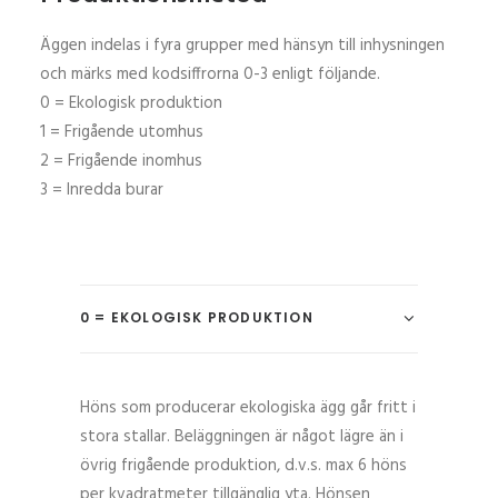
Äggen indelas i fyra grupper med hänsyn till inhysningen
och märks med kodsiffrorna 0-3 enligt följande.
0 = Ekologisk produktion
1 = Frigående utomhus
2 = Frigående inomhus
3 = Inredda burar
0 = EKOLOGISK PRODUKTION
Höns som producerar ekologiska ägg går fritt i
stora stallar. Beläggningen är något lägre än i
övrig frigående produktion, d.v.s. max 6 höns
per kvadratmeter tillgänglig yta. Hönsen