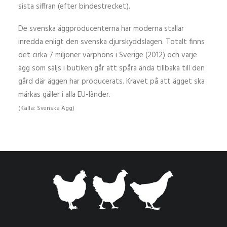
sista siffran (efter bindestrecket).
De svenska äggproducenterna har moderna stallar
inredda enligt den svenska djurskyddslagen. Totalt finns
det cirka 7 miljoner värphöns i Sverige (2012) och varje
ägg som säljs i butiken går att spåra ända tillbaka till den
gård där äggen har producerats. Kravet på att ägget ska
märkas gäller i alla EU-länder.
(Källa: Svenska Ägg)