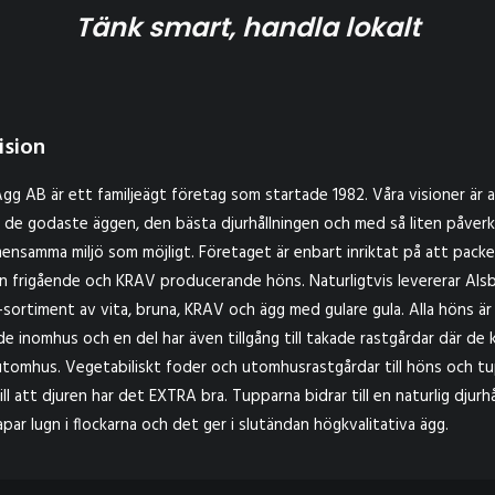
Tänk smart, handla lokalt
ision
gg AB är ett familjeägt företag som startade 1982. Våra visioner är 
 de godaste äggen, den bästa djurhållningen och med så liten påver
ensamma miljö som möjligt. Företaget är enbart inriktat på att pack
ån frigående och KRAV producerande höns. Naturligtvis levererar Als
l-sortiment av vita, bruna, KRAV och ägg med gulare gula. Alla höns är
de inomhus och en del har även tillgång till takade rastgårdar där de 
utomhus. Vegetabiliskt foder och utomhusrastgårdar till höns och t
till att djuren har det EXTRA bra. Tupparna bidrar till en naturlig djurhå
par lugn i flockarna och det ger i slutändan högkvalitativa ägg.