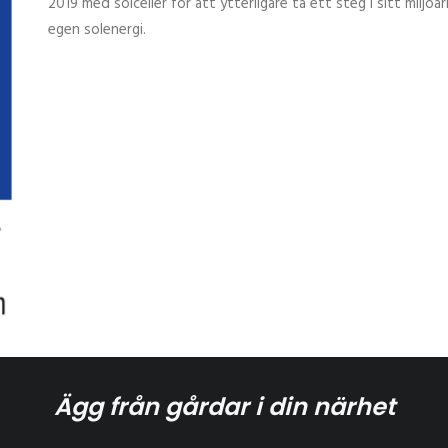
2019 med solceller för att ytterligare ta ett steg i sitt miljö
egen solenergi.
Ägg från gårdar i din närhet