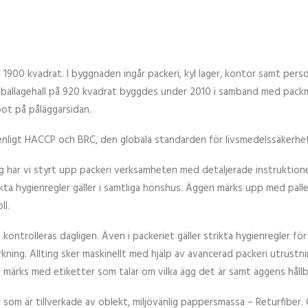
1900 kvadrat. I byggnaden ingår packeri, kyl lager, kontor samt pe
mballagehall på 920 kvadrat byggdes under 2010 i samband med pack
ot på påläggarsidan.
enligt HACCP och BRC, den globala standarden för livsmedelssäkerhe
gg har vi styrt upp packeri verksamheten med detaljerade instruktio
kta hygienregler gäller i samtliga hönshus. Äggen märks upp med palle
ll.
 kontrolleras dagligen. Även i packeriet gäller strikta hygienregler f
ning. Allting sker maskinellt med hjälp av avancerad packeri utrustni
 märks med etiketter som talar om vilka ägg det är samt äggens hållb
r som är tillverkade av oblekt, miljövänlig pappersmassa – Returfiber. 