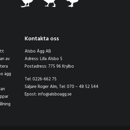
Kontakta oss
att
Alsbo Ägg AB
kan av
Adress: Lilla Alsbo 5
etera
Postadress: 775 96 Krylbo
bo ägg
Tel: 0226-662 75
Säljare Roger Alm, Tel: 070 – 48 52 544
kan
Epost: info@alsboagg.se
uppar
llning