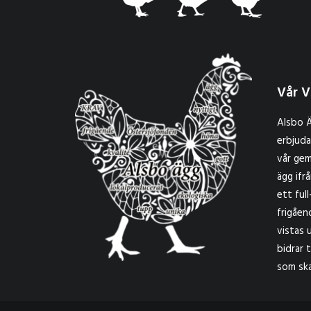
Vår V
Alsbo Ä
erbjuda
vår gem
ägg ifr
ett ful
frigåen
vistas 
bidrar 
som ska