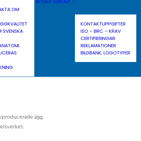
AKTUELLT
KONTAKT
FAKTA OM
ÄGGKVALITET
KONTAKTUPPGIFTER
M SVENSKA
ISO – BRC – KRAV
CERTIFIERINGAR
ANATOMI
REKLAMATIONER
UCERAS
BILDBANK, LOGOTYPER
KNING
avproducerade ägg.
elsverket.