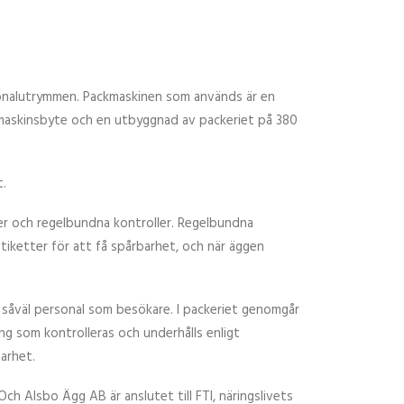
rsonalutrymmen. Packmaskinen som används är en
maskinsbyte och en utbyggnad av packeriet på 380
t.
ner och regelbundna kontroller. Regelbundna
tiketter för att få spårbarhet, och när äggen
ör såväl personal som besökare. I packeriet genomgår
ng som kontrolleras och underhålls enligt
arhet.
Och Alsbo Ägg AB är anslutet till FTI, näringslivets