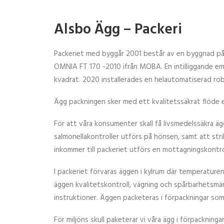
Alsbo Ägg – Packeri
Packeriet med byggår 2001 består av en byggnad på 
OMNIA FT 170 -2010 ifrån MOBA. En intilliggande e
kvadrat. 2020 installerades en helautomatiserad rob
Ägg packningen sker med ett kvalitetssäkrat flöde 
För att våra konsumenter skall få livsmedelssäkra ä
salmonellakontroller utförs på hönsen, samt att stri
inkommer till packeriet utförs en mottagningskontro
I packeriet förvaras äggen i kylrum där temperaturen
äggen kvalitetskontroll, vägning och spårbarhetsmärk
instruktioner. Äggen packeteras i förpackningar som
För miljöns skull paketerar vi våra ägg i förpackninga