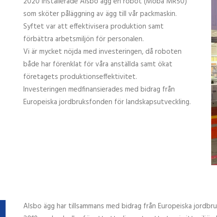
2020 installerade Alsbo ägg en robot (Moba MR50)
som sköter påläggning av ägg till vår packmaskin.
Syftet var att effektivisera produktion samt
förbättra arbetsmiljön för personalen.
Vi är mycket nöjda med investeringen, då roboten
både har förenklat för våra anställda samt ökat
företagets produktionseffektivitet.
Investeringen medfinansierades med bidrag från
Europeiska jordbruksfonden för landskapsutveckling.
Alsbo ägg har tillsammans med bidrag från Europeiska jordbr