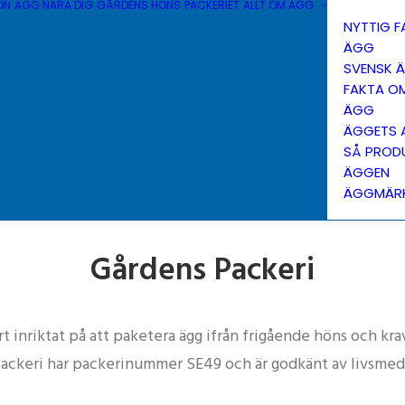
ÖN
ÄGG NÄRA DIG
GÅRDENS HÖNS
PACKERIET
ALLT OM ÄGG
NYTTIG 
ÄGG
SVENSK 
FAKTA O
ÄGG
ÄGGETS 
SÅ PROD
ÄGGEN
ÄGGMÄR
Gårdens Packeri
rt inriktat på att paketera ägg ifrån frigående höns och kr
ackeri har packerinummer SE49 och är godkänt av livsmed