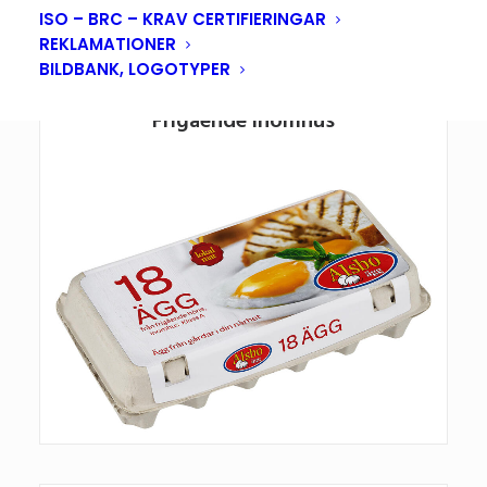
producerande höns.
ISO – BRC – KRAV CERTIFIERINGAR
REKLAMATIONER
BILDBANK, LOGOTYPER
Frigående inomhus