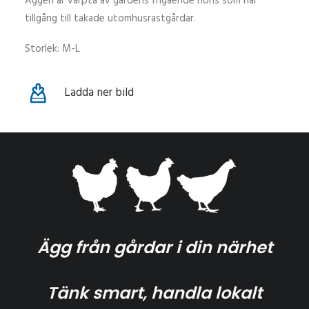
Äggen är värpta av gårdens frigående höns som har
tillgång till takade utomhusrastgårdar.
Storlek: M-L
Ladda ner bild
Ägg från gårdar i din närhet
Tänk smart, handla lokalt