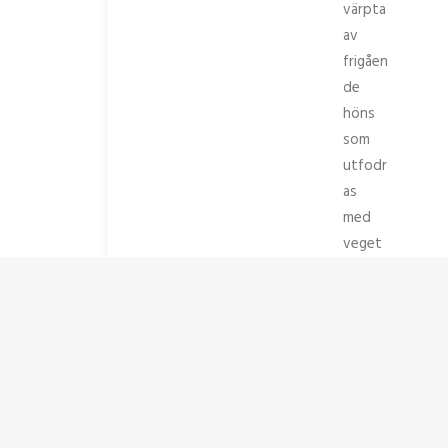
värpta
av
frigåen
de
höns
som
utfodr
as
med
veget
abilisk
t
foder.
Läs
mer
om
vårt