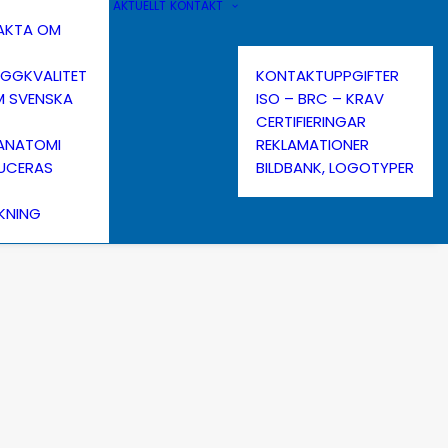
AKTUELLT
KONTAKT
FAKTA OM
ÄGGKVALITET
KONTAKTUPPGIFTER
M SVENSKA
ISO – BRC – KRAV
CERTIFIERINGAR
ANATOMI
REKLAMATIONER
UCERAS
BILDBANK, LOGOTYPER
KNING