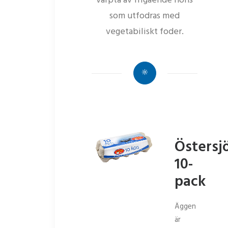
värpta av frigående höns
som utfodras med
vegetabiliskt foder.
Östersj
10-
pack
Äggen
är