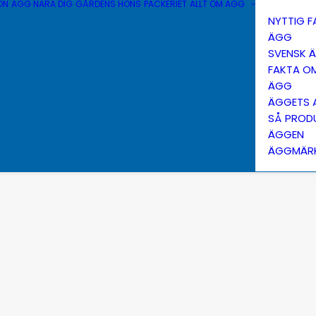
ÖN
ÄGG NÄRA DIG
GÅRDENS HÖNS
PACKERIET
ALLT OM ÄGG
NYTTIG 
ÄGG
SVENSK 
FAKTA O
ÄGG
ÄGGETS 
SÅ PROD
ÄGGEN
ÄGGMÄR