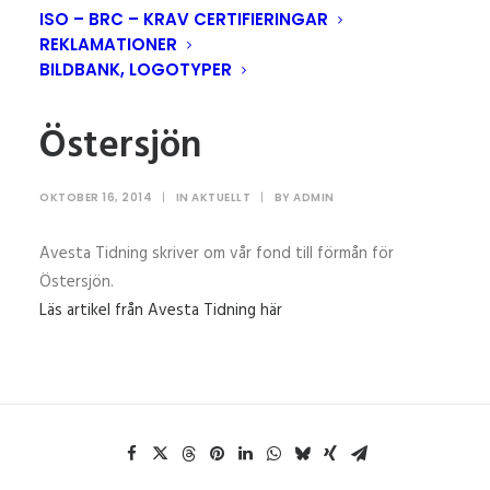
ISO – BRC – KRAV CERTIFIERINGAR
REKLAMATIONER
BILDBANK, LOGOTYPER
Äggpengar till fond för
Östersjön
OKTOBER 16, 2014
|
IN
AKTUELLT
|
BY
ADMIN
Avesta Tidning skriver om vår fond till förmån för
Östersjön.
Läs artikel från Avesta Tidning här