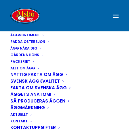
ÄGGSORTIMENT
RÄDDA ÖSTERSJÖN
ÄGG NÄRA DIG
GÅRDENS HÖNS
PACKERIET
ALLT OM ÄGG
NYTTIG FAKTA OM ÄGG
SVENSK ÄGGKVALITET
FAKTA OM SVENSKA ÄGG
ÄGGETS ANATOMI
SÅ PRODUCERAS ÄGGEN
ÄGGMÄRKNING
AKTUELLT
KONTAKT
KONTAKTUPPGIFTER