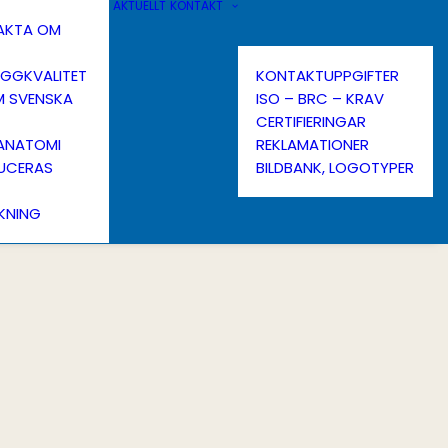
AKTUELLT
KONTAKT
FAKTA OM
ÄGGKVALITET
KONTAKTUPPGIFTER
M SVENSKA
ISO – BRC – KRAV
CERTIFIERINGAR
ANATOMI
REKLAMATIONER
UCERAS
BILDBANK, LOGOTYPER
KNING