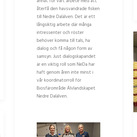
annat för vårt arbete med att
återfå den havsvandrade fisken
till Nedre Dalälven. Det är ett
långsiktig arbete där många
intressenter och röster
behöver komma till tals, ha
dialog och få någon form av
samsyn. Just dialogskapandet
är en viktig roll som NeDa har
haft genom åren inte minst i
vår koordinatorroll för
Biosfärområde Älvlandskapet
Nedre Dalälven.