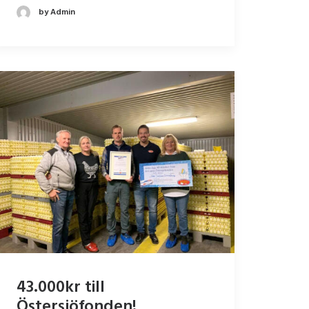
by Admin
43.000kr till
Östersjöfonden!