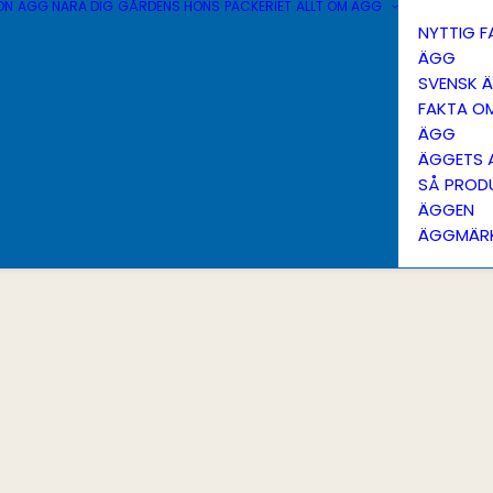
ÖN
ÄGG NÄRA DIG
GÅRDENS HÖNS
PACKERIET
ALLT OM ÄGG
NYTTIG 
ÄGG
SVENSK 
FAKTA O
ÄGG
ÄGGETS 
SÅ PROD
ÄGGEN
ÄGGMÄR