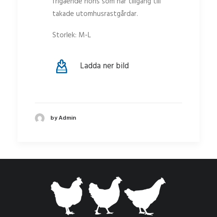
frigående höns som har tillgång till
takade utomhusrastgårdar.
Storlek: M-L
Ladda ner bild
by Admin