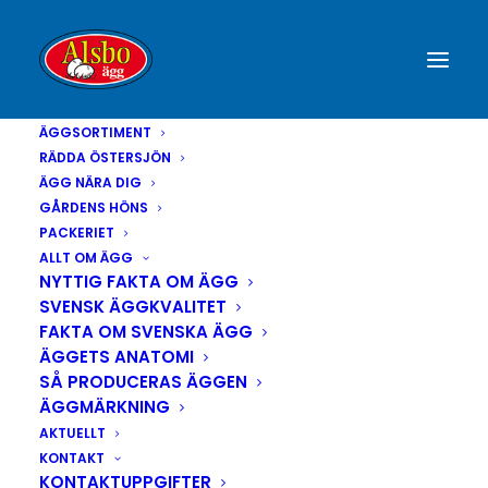
ÄGGSORTIMENT
RÄDDA ÖSTERSJÖN
ÄGG NÄRA DIG
GÅRDENS HÖNS
PACKERIET
ALLT OM ÄGG
NYTTIG FAKTA OM ÄGG
SVENSK ÄGGKVALITET
FAKTA OM SVENSKA ÄGG
ÄGGETS ANATOMI
SÅ PRODUCERAS ÄGGEN
ÄGGMÄRKNING
AKTUELLT
KONTAKT
KONTAKTUPPGIFTER