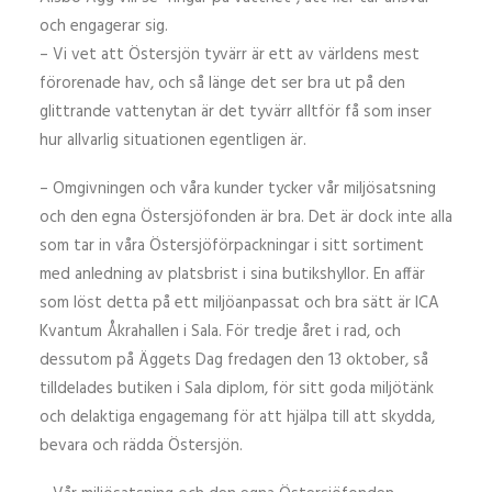
och engagerar sig.
– Vi vet att Östersjön tyvärr är ett av världens mest
förorenade hav, och så länge det ser bra ut på den
glittrande vattenytan är det tyvärr alltför få som inser
hur allvarlig situationen egentligen är.
– Omgivningen och våra kunder tycker vår miljösatsning
och den egna Östersjöfonden är bra. Det är dock inte alla
som tar in våra Östersjöförpackningar i sitt sortiment
med anledning av platsbrist i sina butikshyllor. En affär
som löst detta på ett miljöanpassat och bra sätt är ICA
Kvantum Åkrahallen i Sala. För tredje året i rad, och
dessutom på Äggets Dag fredagen den 13 oktober, så
tilldelades butiken i Sala diplom, för sitt goda miljötänk
och delaktiga engagemang för att hjälpa till att skydda,
bevara och rädda Östersjön.