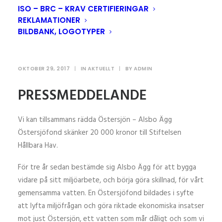
ISO – BRC – KRAV CERTIFIERINGAR
REKLAMATIONER
BILDBANK, LOGOTYPER
PM Österjöfonden
OKTOBER 29, 2017
|
IN
AKTUELLT
|
BY
ADMIN
PRESSMEDDELANDE
Vi kan tillsammans rädda Östersjön – Alsbo Ägg
Östersjöfond skänker 20 000 kronor till Stiftelsen
Hållbara Hav.
För tre år sedan bestämde sig Alsbo Ägg för att bygga
vidare på sitt miljöarbete, och börja göra skillnad, för vårt
gemensamma vatten. En Östersjöfond bildades i syfte
att lyfta miljöfrågan och göra riktade ekonomiska insatser
mot just Östersjön, ett vatten som mår dåligt och som vi