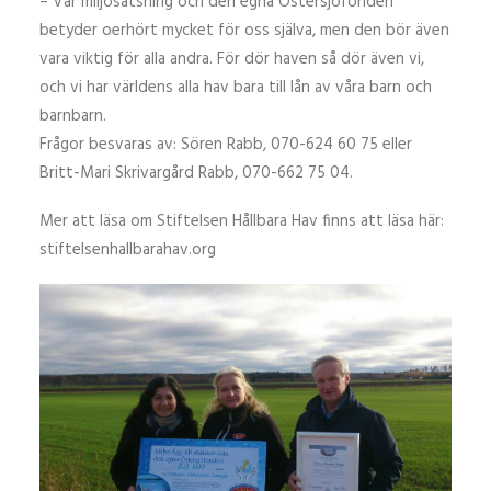
– Vår miljösatsning och den egna Östersjöfonden
betyder oerhört mycket för oss själva, men den bör även
vara viktig för alla andra. För dör haven så dör även vi,
och vi har världens alla hav bara till lån av våra barn och
barnbarn.
Frågor besvaras av: Sören Rabb, 070-624 60 75 eller
Britt-Mari Skrivargård Rabb, 070-662 75 04.
Mer att läsa om Stiftelsen Hållbara Hav finns att läsa här:
stiftelsenhallbarahav.org