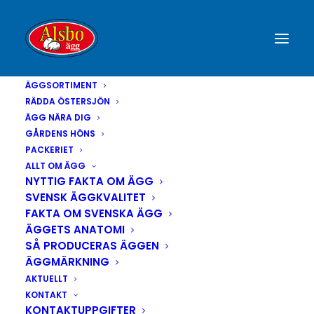
ÄGGSORTIMENT
RÄDDA ÖSTERSJÖN
ÄGG NÄRA DIG
GÅRDENS HÖNS
PACKERIET
ALLT OM ÄGG
NYTTIG FAKTA OM ÄGG
SVENSK ÄGGKVALITET
FAKTA OM SVENSKA ÄGG
ÄGGETS ANATOMI
SÅ PRODUCERAS ÄGGEN
ÄGGMÄRKNING
AKTUELLT
KONTAKT
KONTAKTUPPGIFTER