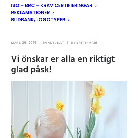
ISO – BRC – KRAV CERTIFIERINGAR
REKLAMATIONER
BILDBANK, LOGOTYPER
Glad påsk från Alsbo
MARS 29, 2018
|
IN
AKTUELLT
|
BY
BRITT-MARI
Vi önskar er alla en riktigt
glad påsk!